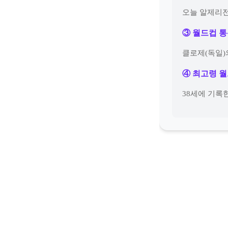
오늘 알제리전
③ 월드컵 통
클로제(독일)
④ 최고령 
38세에 기록