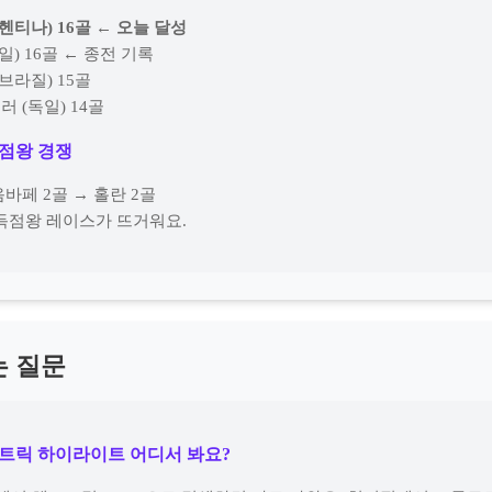
헨티나) 16골 ← 오늘 달성
일) 16골 ← 종전 기록
(브라질) 15골
러 (독일) 14골
득점왕 경쟁
음바페 2골 → 홀란 2골
득점왕 레이스가 뜨거워요.
는 질문
트트릭 하이라이트 어디서 봐요?