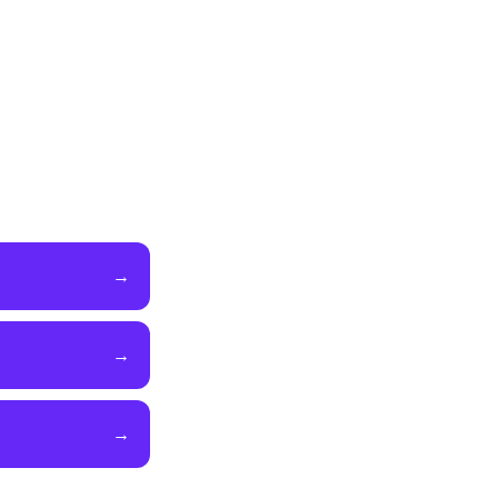
→
→
→