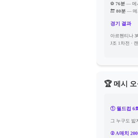
⚽
76분
— 메
🔚
80분
— 메
경기 결과
아르헨티나
3
J조 1차전 
🏆 메시 
① 월드컵 6
그 누구도 밟
② A매치 20