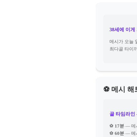
38세에 이게
메시가 오늘 
최다골 타이까
⚽ 메시 
골 타임라인 
⚽
17분
— 메시
⚽
60분
— 메시