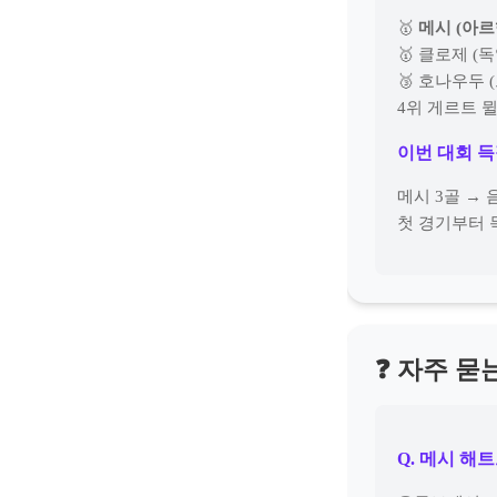
🥇
메시 (아르
🥇 클로제 (독
🥉 호나우두 
4위 게르트 뮐
이번 대회 
메시 3골 → 
첫 경기부터 
❓ 자주 묻
Q. 메시 해