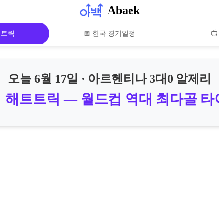
Abaek
트트릭
📅 한국 경기일정

오늘 6월 17일 · 아르헨티나 3대0 알제리
 해트트릭 — 월드컵 역대 최다골 타이