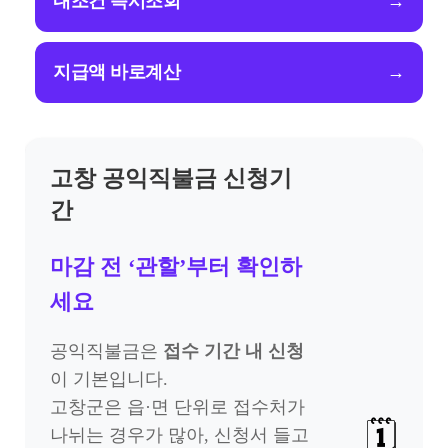
내조건 즉시조회
→
지급액 바로계산
→
고창 공익직불금 신청기
간
마감 전 ‘관할’부터 확인하
세요
공익직불금은
접수 기간 내 신청
이 기본입니다.
고창군은 읍·면 단위로 접수처가
🗓️
나뉘는 경우가 많아, 신청서 들고