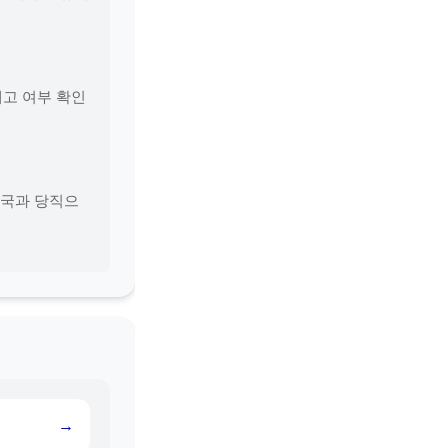
재고 여부 확인
약국과 당직으
→