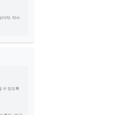
(다약, 약사
할 수 있도록