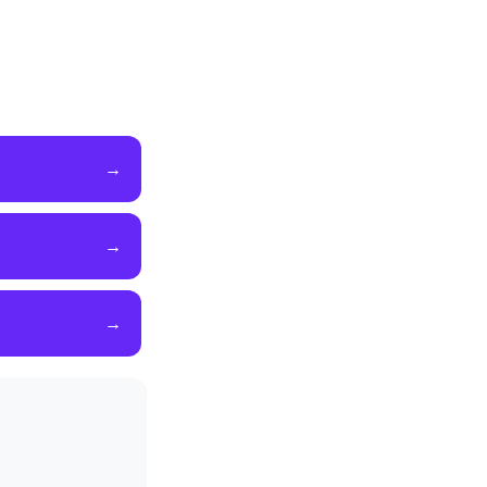
→
→
→