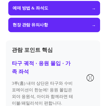
예매 방법 & 좌석도
→
현장 관람 유의사항
→
관람 포인트 핵심
타구 궤적 · 응원 몰입 · 가
족 좌석
⚾
3루(홈) 내야 상단은 타구와 수비
포메이션이 한눈에! 응원 몰입은
외야 응원석, 아이와 함께라면 테
이블/패밀리석이 편합니다.