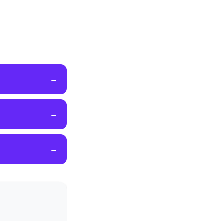
→
→
→