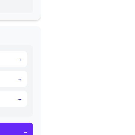
→
→
→
→